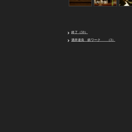
終了（59）
酒井達良 鉄ワーク （3）