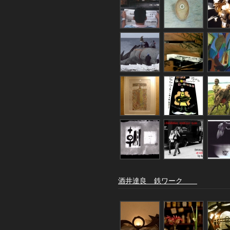
酒井達良 鉄ワーク