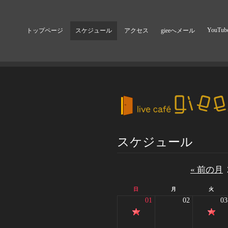
YouTub
トップページ
スケジュール
アクセス
gieeへメール
スケジュール
« 前の月
日
月
火
01
02
03