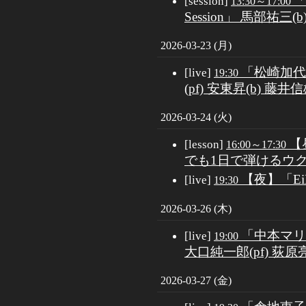
「
[session]
13:30～17:00
Session」 馬部祐三(b
2026-03-23 (月)
「松崎加代子
[live]
19:30
(pf) 安東昇(b) 藤井信雄
2026-03-24 (火)
【
[lesson]
16:00～17:30
でも1日で弾けるウ
【夜】「EiM
[live]
19:30
2026-03-26 (木)
「中本マリ
[live]
19:00
大口純一郎(pf) 荻原亮(
2026-03-27 (金)