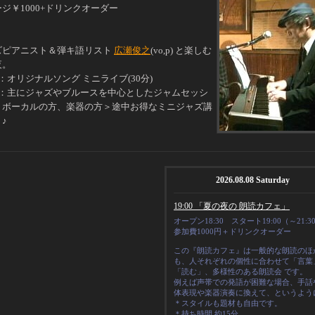
ジ￥1000+ドリンクオーダー
ズピアニスト＆弾キ語リスト
広瀬俊之
(vo,p) と楽しむ
夜。
：
オリジナルソング ミニライブ(30分)
部：主にジャズやブルースを中心としたジャムセッシ
＜ボーカルの方、楽器の方＞途中お得なミニジャズ講
♪
2026.08.08 Saturday
19:00 「夏の夜の 朗読カフェ」
オープン18:30 スタート19:00（～21:3
参加費1000円＋ドリンクオーダー
この『朗読カフェ』は一般的な朗読のほ
も、人それぞれの
個性
に合わせて「言葉
「読む」、多様性のある朗読会 です。
例えば声帯での発語が困難な場合、手話
体表現や楽器演奏に換えて、というよう
＊スタイルも題材も自由です。
＊
持ち時間 約15分