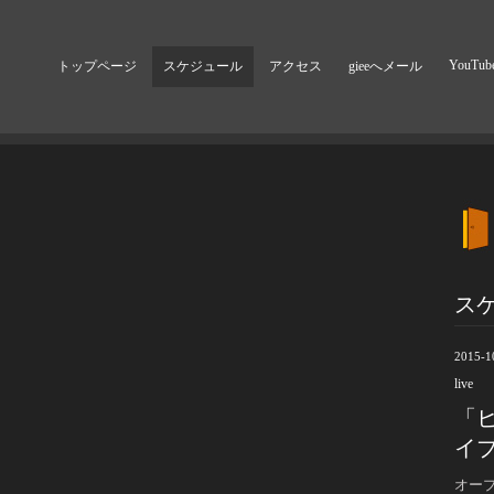
YouTub
トップページ
スケジュール
アクセス
gieeへメール
ス
2015-1
live
「
イ
オープ