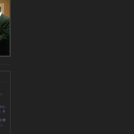
0）
かに
」を
や身
に
。