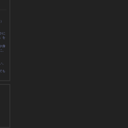
0）
かに
」を
や身
に
。
い。
でも