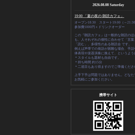
2026.08.08 Saturday
19:00 「夏の夜の 朗読カフェ」
オープン18:30 スタート19:00（～21:3
参加費1000円＋ドリンクオーダー
この『朗読カフェ』は一般的な朗読のほ
も、人それぞれの
個性
に合わせて「言葉
「読む」、多様性のある朗読会 です。
例えば声帯での発語が困難な場合、手話
体表現や楽器演奏に換えて、というよう
＊スタイルも題材も自由です。
＊
持ち時間 約15分
＊二巡目もあり得ますのでご準備くださ
上手下手は問題ではありません。どなた
お気軽にご参加ください。
携帯サイト