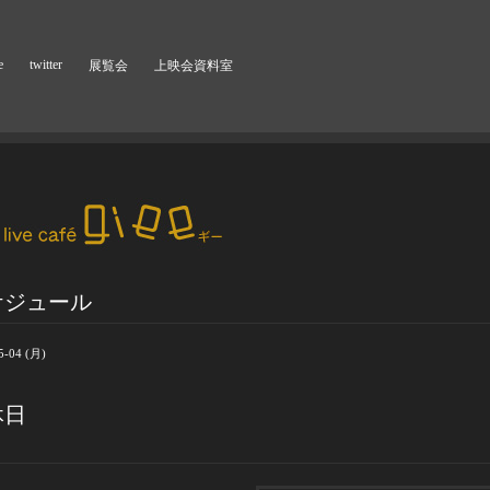
e
twitter
展覧会
上映会資料室
ケジュール
5-04 (月)
休日