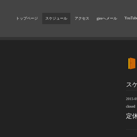
YouTub
トップページ
スケジュール
アクセス
gieeへメール
ス
2015-0
closed
定