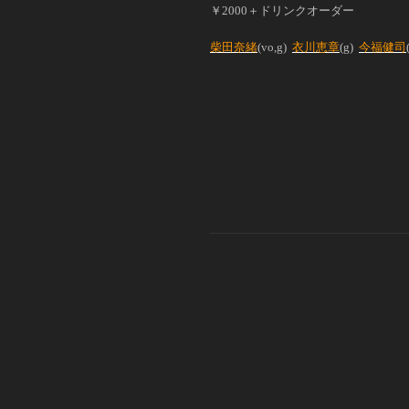
￥2000＋ドリンクオーダー
柴田奈緒
(vo,g)
衣川恵章
(g)
今福健司