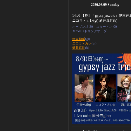
2026.08.09 Sunday
14:00 【昼】「gypsy jazz trio」伊東伸威
ニコラ・カレ(gt) 酒井真世(b)
オープン13:30 スタート14:00
￥2500+ドリンクオーダー
伊東伸威
(gt)
ニコラ・カレ
(gt)
酒井真世
(b)