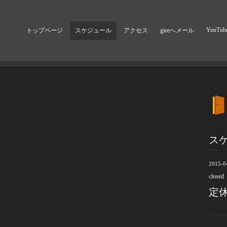
YouTub
トップページ
スケジュール
アクセス
gieeへメール
ス
2015-0
closed
定