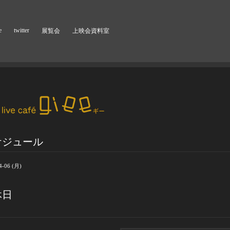
e
twitter
展覧会
上映会資料室
ケジュール
4-06 (月)
休日