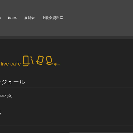
e
twitter
展覧会
上映会資料室
ケジュール
1-02 (金)
業