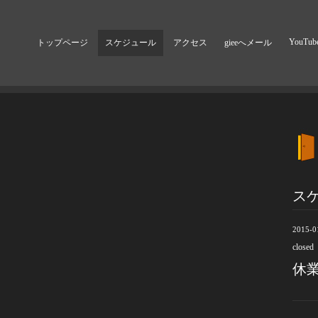
YouTub
トップページ
スケジュール
アクセス
gieeへメール
ス
2015-0
closed
休