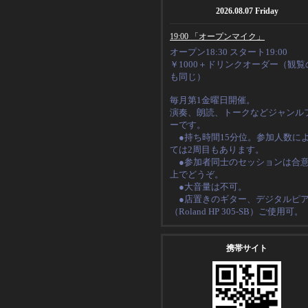
2026.08.07 Friday
19:00 「オープンマイク」
オープン18:30 スタート19:00
￥1000＋ドリンクオーダー（観覧
も同じ）
毎月第1金曜日開催。
演奏、朗読、トークなど
ジャンル
ーです。
●持ち時間15分位。
参加人数に
ては2周目もあります。
●
参加者同士のセッションは合
上でどうぞ。
●大音量は不可。
●店置きのギター、デジタルピ
（
Roland HP 305-SB
）ご使用可。
携帯サイト