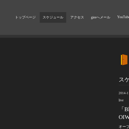
YouTub
トップページ
スケジュール
アクセス
gieeへメール
ス
2014-1
live
「Bl
OIW
オープ