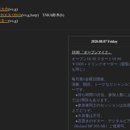
形大作
(vo,g)
 ROCK OIWA
(vo,g,harp) TAKA鈴木(b)
元圭一
(vo,g)
2026.08.07 Friday
19:00 「オープンマイク」
オープン18:30 スタート19:00
￥1000＋ドリンクオーダー（観覧
も同じ）
毎月第1金曜日開催。
演奏、朗読、トークなど
ジャンル
ーです。
●持ち時間15分位。
参加人数に
ては2周目もあります。
●
参加者同士のセッションは合
上でどうぞ。
●大音量は不可。
●店置きのギター、デジタルピ
（
Roland HP 305-SB
）ご使用可。