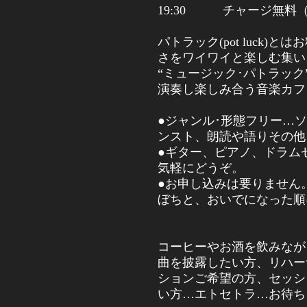
19:30
チャージ無料
パトラック
(pot luck)
とはお
さをワイワイと楽しむ集い
“ミュージック･パトラッ
演奏し楽しみ合う音楽カフ
●ジャンル･形態フリー…
ンスト、朗読や語りその
●ギター、ピアノ、ドラム
気軽にどうぞ。
●お申し込みは要りません
ぼちと、おいでになった順
コーヒーやお酒を飲みなが
曲を披露したい方、リハー
ションご希望の方、セッシ
い方…エトセトラ…お待ち