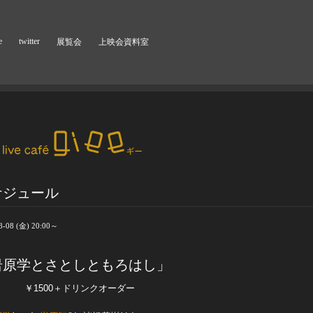
e
twitter
展覧会
上映会資料室
ケジュール
8-08 (金) 20:00～
岩原学とさとしともろはし」
00 ￥1500＋ドリンクオーダー