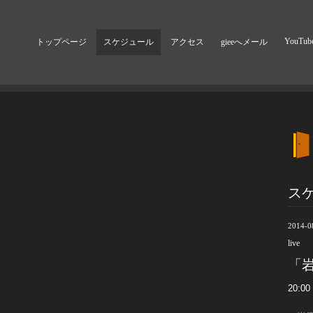
YouTub
トップページ
スケジュール
アクセス
gieeへメール
ス
2014-0
live
「
20: