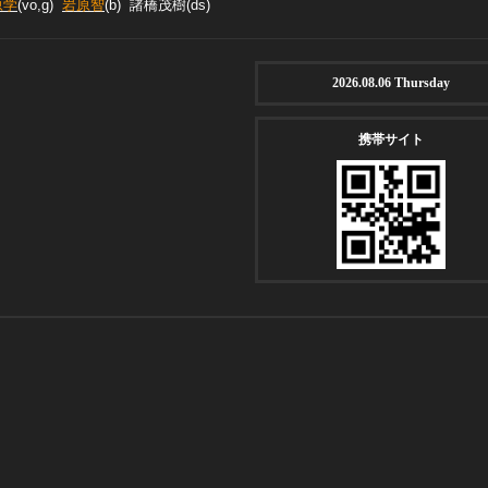
原学
(vo,g)
岩原智
(b) 諸橋茂樹(ds)
2026.08.06 Thursday
携帯サイト