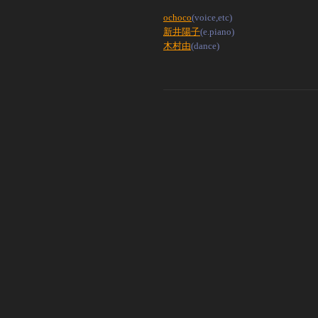
ochoco
(voice,etc)
新井陽子
(e.piano)
木村由
(dance)