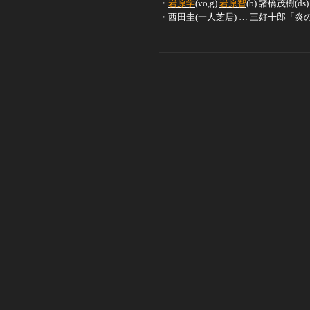
・
岩原学
(vo,g)
岩原智
(b) 諸橋茂樹(ds)
・西田圭(一人芝居) … 三好十郎「