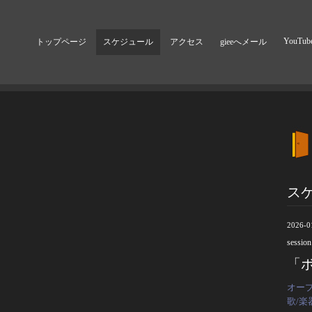
YouTub
トップページ
スケジュール
アクセス
gieeへメール
ス
2026-0
session
「ボ
オープ
歌/楽