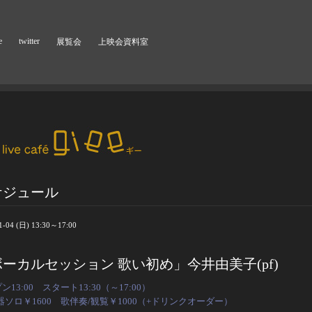
e
twitter
展覧会
上映会資料室
ケジュール
1-04 (日) 13:30～17:00
ーカルセッション 歌い初め」今井由美子(pf)
ン13:0
0
スタート13:30（～17:00）
器ソロ￥1600 歌伴奏/観覧￥1000（+ドリンクオーダー）