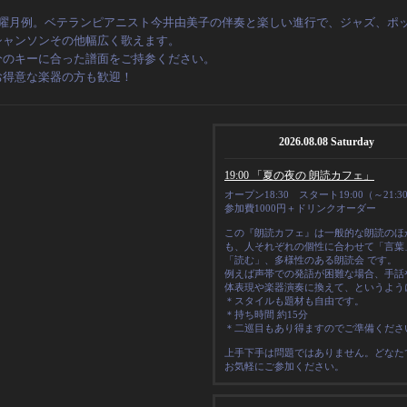
日曜月例。ベテランピアニスト今井由美子の伴奏と楽しい進行で、
ジャズ、ポ
シャンソンその他幅広く歌えます。
分のキーに合った譜面をご持参ください。
お得意な楽器の方も歓迎！
2026.08.08 Saturday
19:00 「夏の夜の 朗読カフェ」
オープン18:30 スタート19:00（～21:3
参加費1000円＋ドリンクオーダー
この『朗読カフェ』は一般的な朗読のほ
も、人それぞれの
個性
に合わせて「言葉
「読む」、多様性のある朗読会 です。
例えば声帯での発語が困難な場合、手話
体表現や楽器演奏に換えて、というよう
＊スタイルも題材も自由です。
＊
持ち時間 約15分
＊二巡目もあり得ますのでご準備くださ
上手下手は問題ではありません。どなた
お気軽にご参加ください。