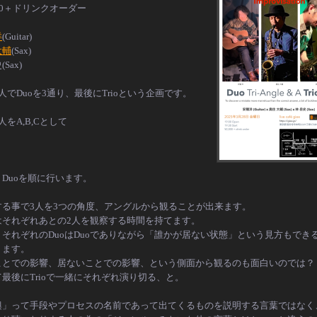
0
＋ドリンクオーダー
洋
(Guitar)
大輔
(Sax)
Sax)
人でDuoを3通り、最後にTrioという企画です。
人をA,B,Cとして
Duoを順に行います。
する事で3人を3つの角度、アングルから観ることが出来ます。
はそれぞれあとの2人を観察する時間を持てます。
、それぞれのDuoはDuoでありながら「誰かが居ない状態」という見方もでき
ります。
ことでの影響、居ないことでの影響、という側面から観るのも面白いのでは？
最後にTrioで一緒にそれぞれ演り切る、と。
興」って手段やプロセスの名前であって出てくるものを説明する言葉ではなく