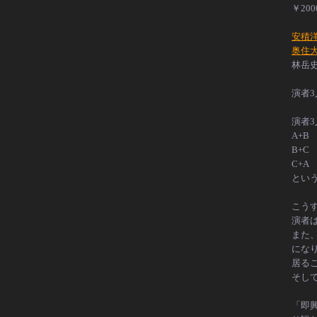
￥200
安積
奥住
林岳史(
演者3
演者3
A+B
B+C
C+A
という
こう
演者
また
にな
居る
そして
「即