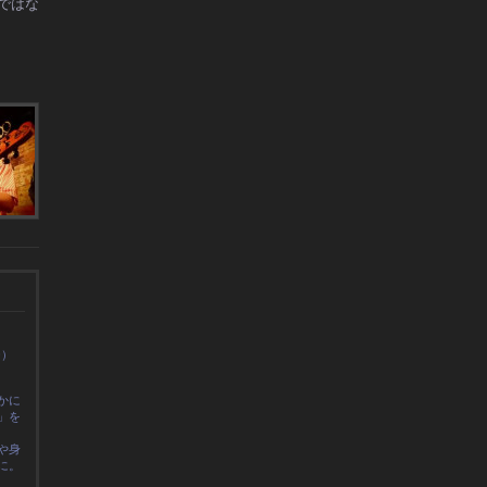
ではな
0）
かに
」を
や身
に
。