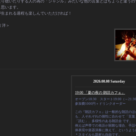
たり聴いたりする人の為の「ジャンル」みたいな他の言葉とはちょっと違うの
と思います。
が生まれる過程も楽しんでいただければ！
積
洋＞
2026.08.08 Saturday
19:00 「夏の夜の 朗読カフェ」
オープン18:30 スタート19:00（～21:3
参加費1000円＋ドリンクオーダー
この『朗読カフェ』は一般的な朗読のほ
も、人それぞれの
個性
に合わせて「言葉
「読む」、多様性のある朗読会 です。
例えば声帯での発語が困難な場合、手話
体表現や楽器演奏に換えて、というよう
＊スタイルも題材も自由です。