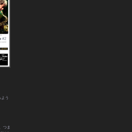
るよう
、つま