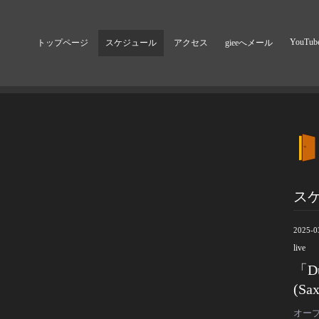
YouTub
トップページ
スケジュール
アクセス
gieeへメール
ス
2025-0
live
「Du
(Sa
オープ