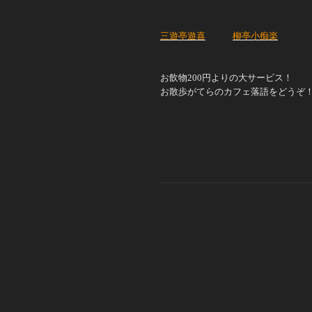
三遊亭遊喜
柳亭小痴楽
お飲物200円よりの大サービス！
お散歩がてらのカフェ落語をどうぞ