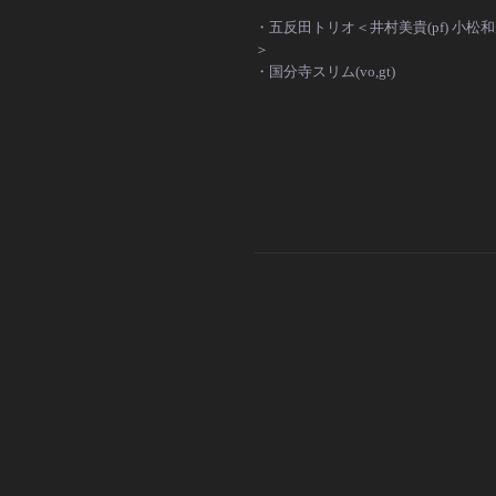
・五反田トリオ＜井村美貴(pf) 小松和規(
＞
・国分寺スリム(vo,gt)