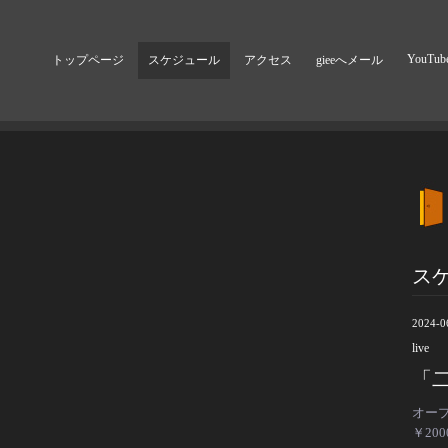
YouTub
トップページ
スケジュール
アクセス
gieeへメール
ス
2024-0
live
「二
オープ
￥20