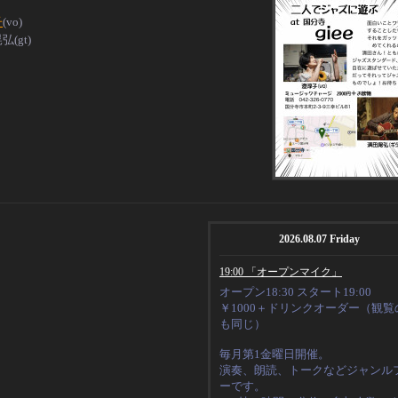
子
(vo)
(gt)
2026.08.07 Friday
19:00 「オープンマイク」
オープン18:30 スタート19:00
￥1000＋ドリンクオーダー（観覧
も同じ）
毎月第1金曜日開催。
演奏、朗読、トークなど
ジャンル
ーです。