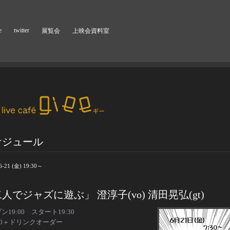
e
twitter
展覧会
上映会資料室
ケジュール
6-21 (金) 19:30～
人でジャズに遊ぶ」 澄淳子(vo) 清田晃弘(gt)
ン19:00 スタート19:30
00＋ドリンクオーダー