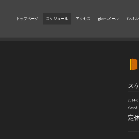
YouTub
トップページ
スケジュール
アクセス
gieeへメール
ス
2014-0
closed
定