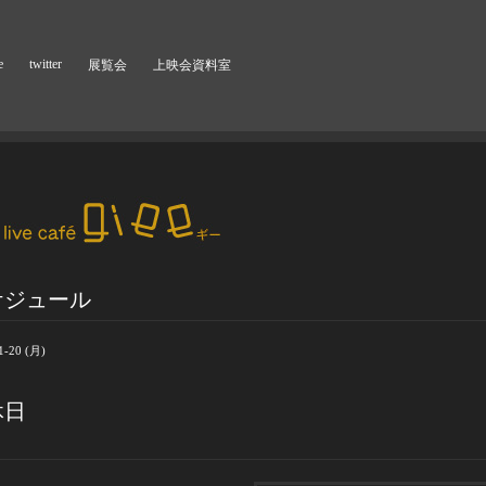
e
twitter
展覧会
上映会資料室
ケジュール
1-20 (月)
休日