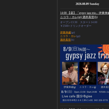
2026.08.09 Sunday
14:00 【昼】「gypsy jazz trio」伊東伸威
ニコラ・カレ(gt) 酒井真世(b)
オープン13:30 スタート14:00
￥2500+ドリンクオーダー
伊東伸威
(gt)
ニコラ・カレ
(gt)
酒井真世
(b)