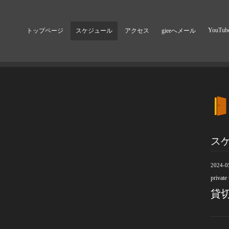
YouTub
トップページ
スケジュール
アクセス
gieeへメール
ス
2024-0
private
貸