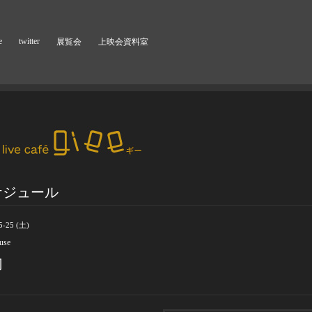
e
twitter
展覧会
上映会資料室
ケジュール
5-25 (土)
 use
切