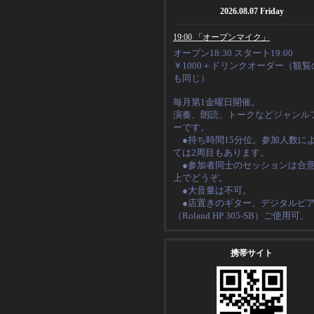
2026.08.07 Friday
19:00 「オープンマイク」
オープン18:30 スタート19:00
￥1000＋ドリンクオーダー（観覧
も同じ）
毎月第1金曜日開催。
演奏、朗読、トークなど
ジャンル
ーです。
●持ち時間15分位。
参加人数に
ては2周目もあります。
●
参加者同士のセッションは合
上でどうぞ。
●大音量は不可。
●店置きのギター、デジタルピ
（
Roland HP 305-SB
）ご使用可。
携帯サイト