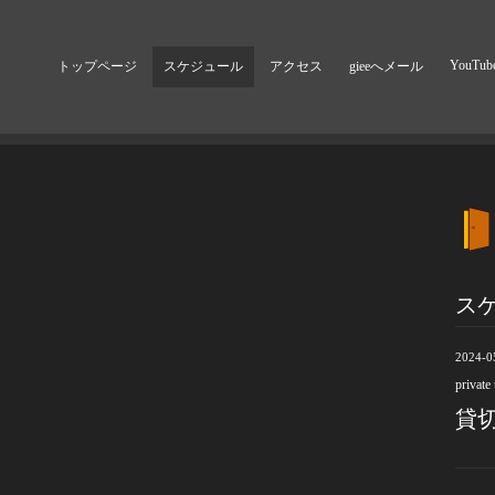
YouTub
トップページ
スケジュール
アクセス
gieeへメール
ス
2024-0
private
貸