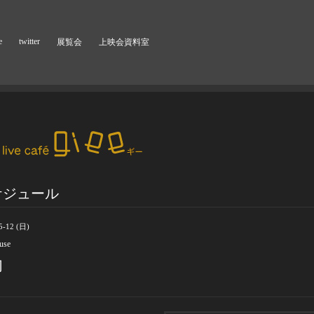
e
twitter
展覧会
上映会資料室
ケジュール
5-12 (日)
 use
切