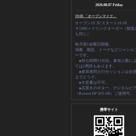
2026.08.07 Friday
19:00 「オープンマイク」
オープン18:30 スタート19:00
￥1000＋ドリンクオーダー（観覧
も同じ）
毎月第1金曜日開催。
演奏、朗読、トークなど
ジャンル
ーです。
●持ち時間15分位。
参加人数に
ては2周目もあります。
●
参加者同士のセッションは合
上でどうぞ。
●大音量は不可。
●店置きのギター、デジタルピ
（
Roland HP 305-SB
）ご使用可。
携帯サイト