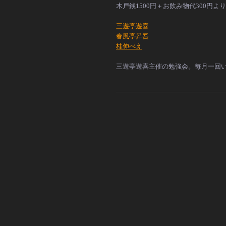
木戸銭1500円＋お飲み物代300円より
三遊亭遊喜
春風亭昇吾
桂伸べえ
三遊亭遊喜主催の勉強会。毎月一回