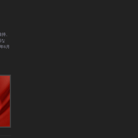
。
維持、
演な
年6月