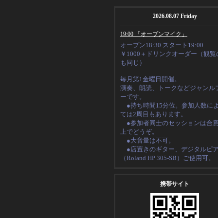
2026.08.07 Friday
19:00 「オープンマイク」
オープン18:30 スタート19:00
￥1000＋ドリンクオーダー（観覧
も同じ）
毎月第1金曜日開催。
演奏、朗読、トークなど
ジャンル
ーです。
●持ち時間15分位。
参加人数に
ては2周目もあります。
●
参加者同士のセッションは合
上でどうぞ。
●大音量は不可。
●店置きのギター、デジタルピ
（
Roland HP 305-SB
）ご使用可。
携帯サイト