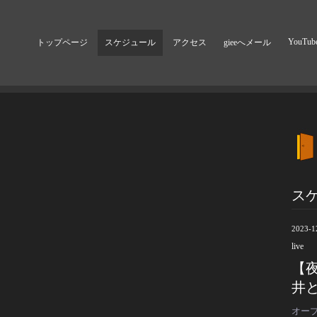
YouTub
トップページ
スケジュール
アクセス
gieeへメール
ス
2023-1
live
【夜
井と
オープ