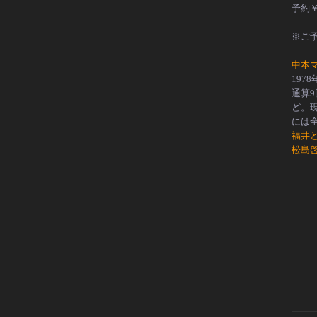
予約￥
※ご
中本
19
通算
ど。
には
福井
松島