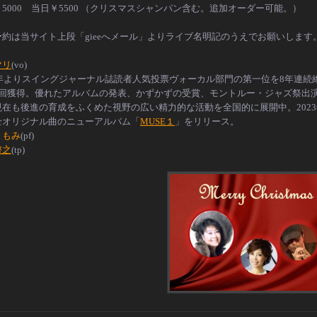
5000 当日￥5500 （クリスマスシャンパン含む。追加オーダー可能。）
予約は当サイト上段「gieeへメール」よりライブ名明記のうえでお願いします
マリ
(vo)
78年よりスイングジャーナル誌読者人気投票ヴォーカル部門の第一位を8年連続
9回獲得。優れたアルバムの発表、かずかずの受賞、モントルー・ジャズ祭出
現在も後進の育成をふくめた視野の広い精力的な活動を全国的に展開中。2023
全オリジナル曲のニューアルバム「
MUSE１
」をリリース。
ともみ
(pf)
啓之
(tp)