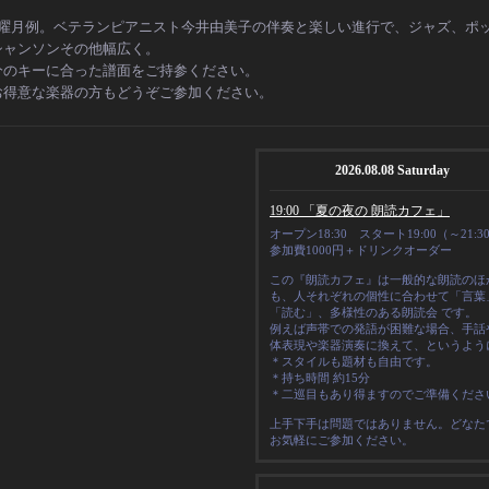
日曜月例。ベテランピアニスト今井由美子の伴奏と楽しい進行で、
ジャズ、ポ
シャンソンその他幅広く。
分のキーに合った譜面をご持参ください。
お得意な楽器の方もどうぞご参加ください。
2026.08.08 Saturday
19:00 「夏の夜の 朗読カフェ」
オープン18:30 スタート19:00（～21:3
参加費1000円＋ドリンクオーダー
この『朗読カフェ』は一般的な朗読のほ
も、人それぞれの
個性
に合わせて「言葉
「読む」、多様性のある朗読会 です。
例えば声帯での発語が困難な場合、手話
体表現や楽器演奏に換えて、というよう
＊スタイルも題材も自由です。
＊
持ち時間 約15分
＊二巡目もあり得ますのでご準備くださ
上手下手は問題ではありません。どなた
お気軽にご参加ください。