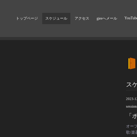
YouTub
トップページ
スケジュール
アクセス
gieeへメール
ス
2023-1
session
「ボ
オープ
歌/楽