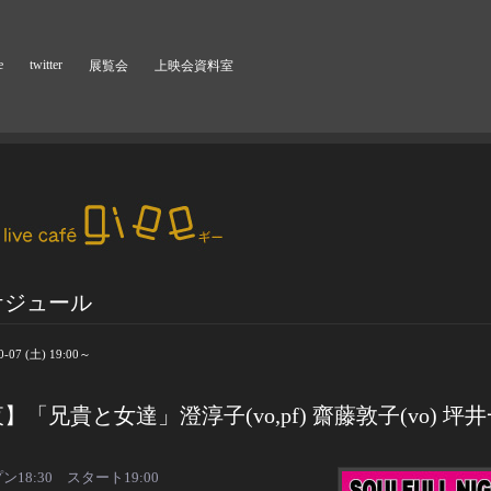
e
twitter
展覧会
上映会資料室
ケジュール
0-07 (土) 19:00～
】「兄貴と女達」澄淳子(vo,pf) 齋藤敦子(vo) 坪
ン18:30 スタート19:00