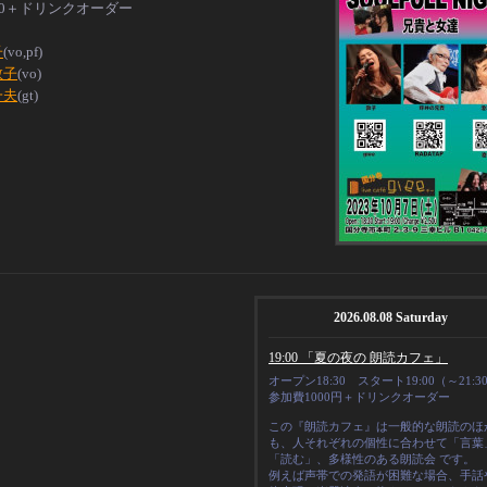
00＋ドリンクオーダー
子
(vo,pf)
敦子
(vo)
一夫
(gt)
2026.08.08 Saturday
19:00 「夏の夜の 朗読カフェ」
オープン18:30 スタート19:00（～21:3
参加費1000円＋ドリンクオーダー
この『朗読カフェ』は一般的な朗読のほ
も、人それぞれの
個性
に合わせて「言葉
「読む」、多様性のある朗読会 です。
例えば声帯での発語が困難な場合、手話