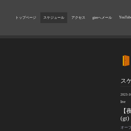
YouTub
トップページ
スケジュール
アクセス
gieeへメール
ス
2023-1
live
【夜
(gt)
オープ