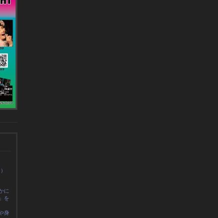
0）
かに
」を
や身