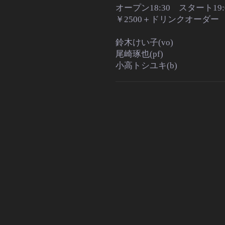
オープン18:30 スタート19:0
￥2500＋ドリンクオーダー
鈴木けい子(vo)
尾崎琢也(pf)
小高トシユキ(b)