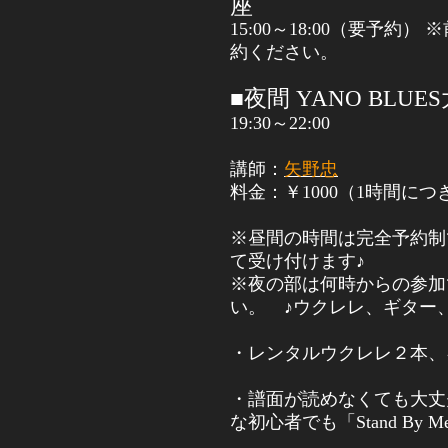
座
15:00
～
18:00
（要予約） 
約ください。
■夜間
YANO BLUES
19:30
～
22:00
講師：
矢野忠
料金：￥
1000
（
1
時間につ
※昼間の時間は完全予約制
て受け付けます♪
※夜の部は何時からの参加
い。
♪
ウクレレ
、
ギター
・レンタルウクレレ２本、
・
譜面が読めなくても大丈
な初心者でも「
Stand By M