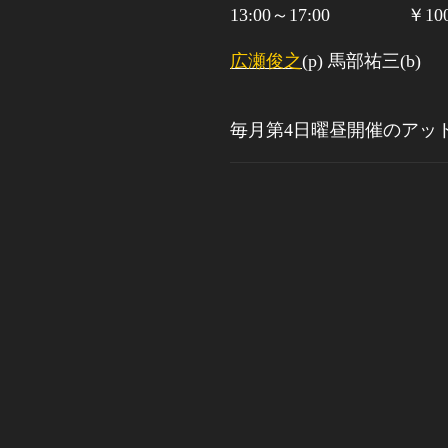
13:00
～
17:00
￥
1
広瀬俊之
(p)
馬部祐三
(b)
毎月第
4
日曜昼開催のアッ