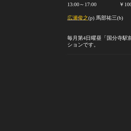
13:00
～
17:00
￥
1
広瀬俊之
(p)
馬部祐三
(b)
毎月第
4
日曜昼「国分寺駅
ションです。