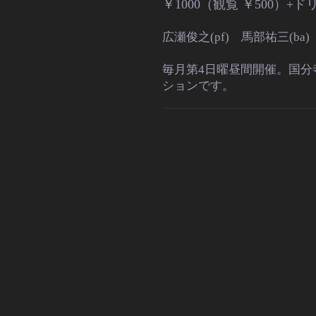
￥1000（観覧 ￥500）+
広瀬俊之
(pf) 馬部祐三
(ba)
毎月第4日曜昼間開催。国分
ションです。