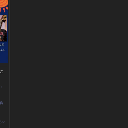
ース
0）
晴信
さい