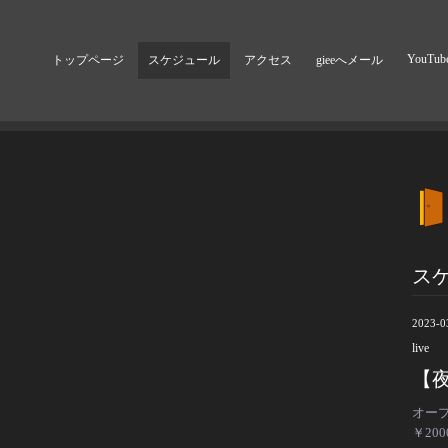
YouTub
トップページ
スケジュール
アクセス
gieeへメール
ス
2023-0
live
【夜
オープ
￥20