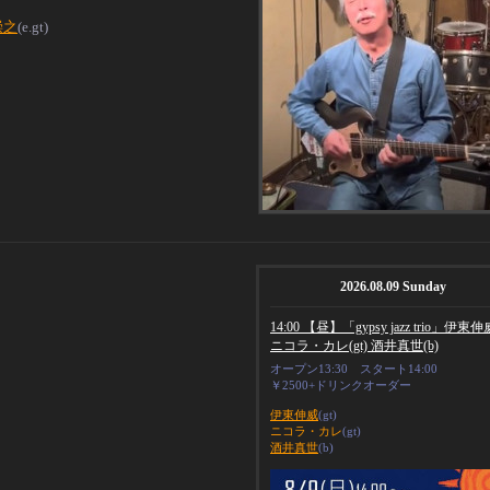
崇之
(e.gt)
2026.08.09 Sunday
14:00 【昼】「gypsy jazz trio」伊東伸威
ニコラ・カレ(gt) 酒井真世(b)
オープン13:30 スタート14:00
￥2500+ドリンクオーダー
伊東伸威
(gt)
ニコラ・カレ
(gt)
酒井真世
(b)