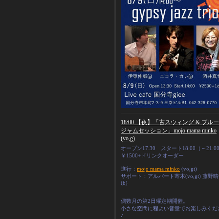
18:00 【夜】「古スウィング & ブル
ジャムセッション」mojo mama minko
(vo,g)
オープン17:30 スタート18:00（～21:0
￥1500+ドリンクオーダー
進行：
mojo mama minko
(vo,gt)
サポート：アルバート寄木(vo,gt) 藤野
(b)
偶数月の第2日曜定期開催。
小さな空間に程よい音量でお楽しみくだ
♪