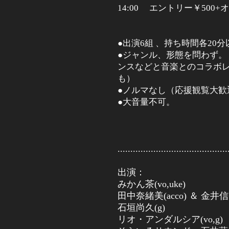
14:00 エントリー￥
500+
オ
●出演
6
組 、持ち時間各
20
分
●ジャンル、形態を問わず。
ンスなどと音楽とのコラボ
も）
●ノルマなし（応援観覧大歓
●大音量不可。
...........................................
出演：
みかん茶(vo,uke)
田中奈緒美(acco) ＆ 金井信
石垣尚久(g)
リオ・アンダルシア(vo,g)