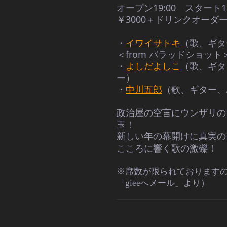
オープン19:00　スタート19
￥3000＋ドリンクオーダ
・
イワイサトキ
（歌、ギタ
＜from バラッドショット
・
よしだよしこ
（歌、ギタ
ー）　
・
中川五郎
（歌、ギター、
政治屋の空言にウンザリの
玉！ 
新しい年の幕開けに真実の
こころに響く歌の激礫！
※席数が限られております
「gieeへメール」より）