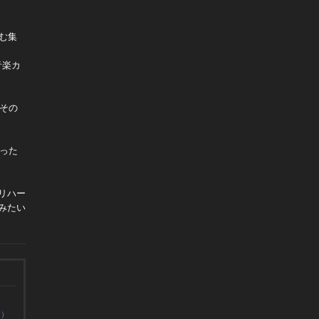
む集
音楽カ
その
った
リハー
みたい
0）