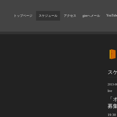
YouTub
トップページ
スケジュール
アクセス
gieeへメール
ス
2013-0
live
「
募
19