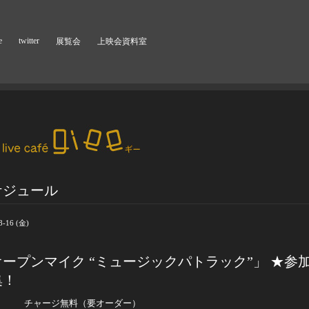
e
twitter
展覧会
上映会資料室
ケジュール
8-16 (金)
オープンマイク “ミュージックパトラック”」 ★参
集！
:30
チャージ無料（要オーダー）