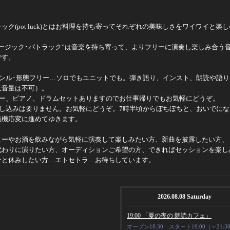
ラック
(pot luck)
とはお料理を持ち寄ってそれぞれの美味しさをワイワイと楽し
ュージック･パトラック”は音楽を持ち寄って、よりフリーに演奏し楽しみ合う
です。
ャンル･形態フリー…ソロでもユニットでも。弾き語り、インスト、朗読や語り
大音量は不可）。
ター、ピアノ、ドラムセットありますのでお仕事帰りでもお気軽にどうぞ。
申し込みは要りません。お気軽にどうぞ。
7
時半頃からぼちぼちと、おいでにな
臨機応変に進めてゆきます。
ヒーやお酒を飲みながら気軽に演奏して楽しみたい方、新曲を披露したい方、
代わりに演りたい方、オーディションご希望の方、できればセッションを楽し
ひと休みしたい方…エトセトラ…お待ちしています。
2026.08.08 Saturday
19:00 「夏の夜の 朗読カフェ」
オープン18:30 スタート19:00（～21:3