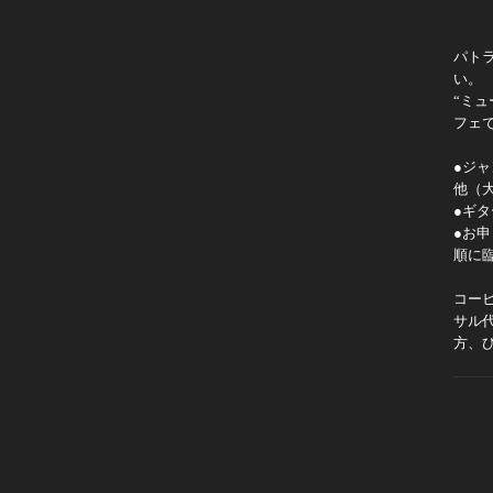
パト
い。
“ミ
フェ
●ジ
他（
●ギ
●お
順に
コー
サル
方、