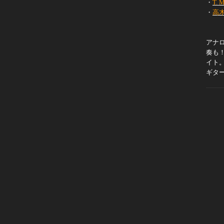
・
T. M
・
高
アナ
奏も
イト
ギタ