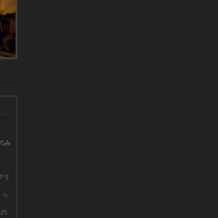
のみ
フリ
よっ
意の