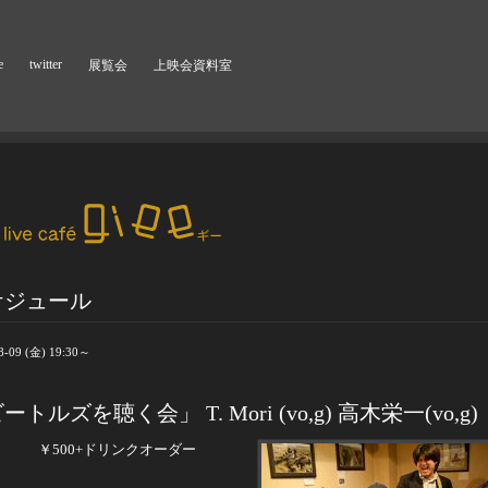
e
twitter
展覧会
上映会資料室
ケジュール
8-09 (金) 19:30～
ートルズを聴く会」 T. Mori (vo,g) 高木栄一(vo,g)
:30
￥
500+ドリンクオーダー