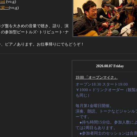
ori
(vo,g)
木栄一
(vo,g)
ログ盤を大きめの音量で聴き、語り、演
！の参加型ビートルズ･トリビュート･ナ
。
ー、ピアノあります。お仕事帰りにでもどうぞ！
2026.08.07 Friday
19:00 「オープンマイク」
オープン18:30 スタート19:00
￥1000＋ドリンクオーダー（観覧
も同じ）
毎月第1金曜日開催。
演奏、朗読、トークなど
ジャンル
ーです。
●持ち時間15分位。
参加人数に
ては2周目もあります。
●
参加者同士のセッションは合