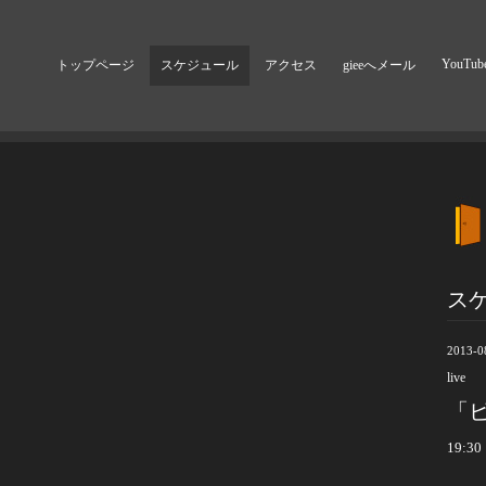
YouTub
トップページ
スケジュール
アクセス
gieeへメール
ス
2013-0
live
「ビ
19