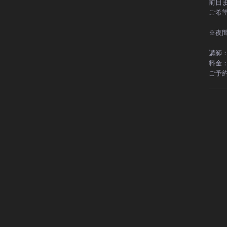
前日
ご希望
※夜
講師
料金：
ご予