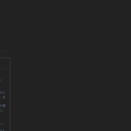
0）
かに
」を
や身
に
。
い。