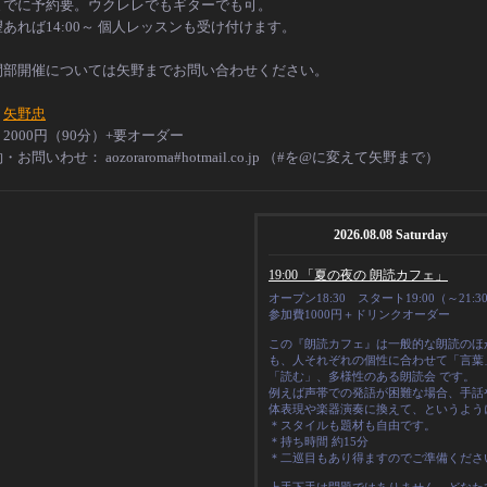
までに予約要。ウクレレでもギターでも可。
あれば14:00～ 個人レッスンも受け付けます。
間部開催については矢野までお問い合わせください。
：
矢野忠
2000円（90分）+要オーダー
約・お問いわせ：
aozoraroma#hotmail.co.jp （#を@に変えて矢野まで）
2026.08.08 Saturday
19:00 「夏の夜の 朗読カフェ」
オープン18:30 スタート19:00（～21:3
参加費1000円＋ドリンクオーダー
この『朗読カフェ』は一般的な朗読のほ
も、人それぞれの
個性
に合わせて「言葉
「読む」、多様性のある朗読会 です。
例えば声帯での発語が困難な場合、手話
体表現や楽器演奏に換えて、というよう
＊スタイルも題材も自由です。
＊
持ち時間 約15分
＊二巡目もあり得ますのでご準備くださ