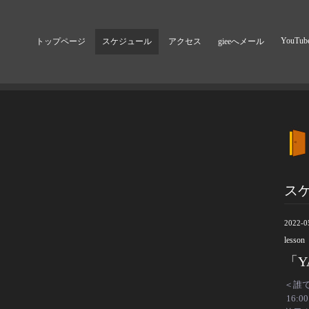
YouTub
トップページ
スケジュール
アクセス
gieeへメール
ス
2022-0
lesson
「Y
＜誰
16:0