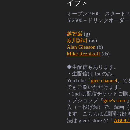
イブ＞
オープン19:00 スタート19
￥2500＋ドリンクオーダー
越智巌
(g)
原川誠司
(as)
Alan Gleason
(b)
Mike Reznikoff
(ds)
◆生配信もあります。
・生配信は 1st のみ。
YouTube『
giee channel
』で
でもご覧いただけます。
・2nd
は配信チケットご購
ェブショップ『
giee's store
入（＝投げ銭）で、録画（1s
ます。
こちらは2週間お好
法は giee's store の「
ABOU