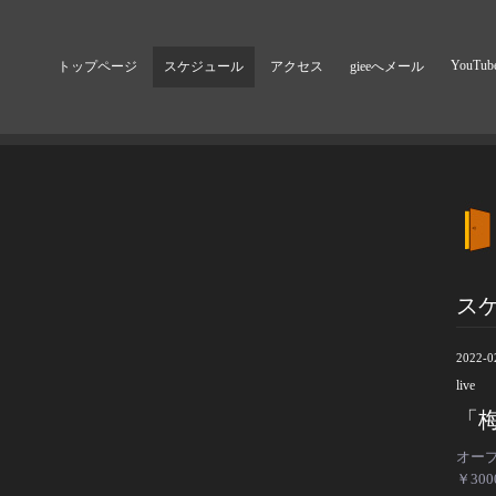
YouTub
トップページ
スケジュール
アクセス
gieeへメール
ス
2022-0
live
「梅
オー
￥
300