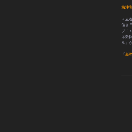
梅津
＜立
佳き
ブ！
席数
ル」
「
新