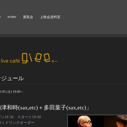
e
twitter
展覧会
上映会資料室
ケジュール
2-05 (土) 19:00～
津和時(sax,etc)＋多田葉子(sax,etc)」
プン
18:30
スタート
19:00
0
＋ドリンクオーダー