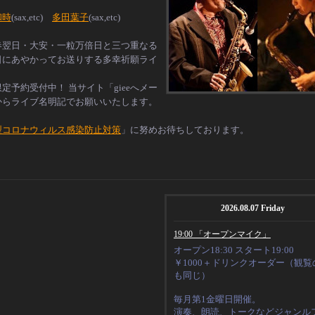
和時
(sax,etc)
多田葉子
(sax,etc)
春翌日・大安・一粒万倍日と三つ重なる
日にあやかってお送りする多幸祈願ライ
＞
限定予約受付中！ 当サイト「
giee
へメー
からライブ名明記でお願いいたします。
型コロナウィルス感染防止対策
」に努めお待ちしております。
2026.08.07 Friday
19:00 「オープンマイク」
オープン18:30 スタート19:00
￥1000＋ドリンクオーダー（観覧
も同じ）
毎月第1金曜日開催。
演奏、朗読、トークなど
ジャンル