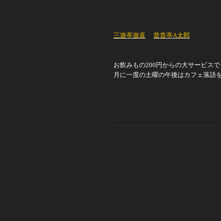
三遊亭遊喜
昔昔亭
A
太郎
お飲みもの200円からの大サービス
月に一度の土曜の午後はカフェ落語