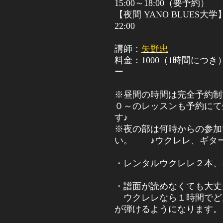
15:00
～
18:00
（要予約）
【夜間
YANO BLUES
大
22:00
講師：
矢野忠
料金：
1000
（
1
時間につき
ー
※昼間の時間は完全予約制
０～のレッスンも予約にて
す♪
※夜の部は何時からの参加
い。
♪ウクレレ、ギタ
・レンタルウクレレ２本、
・
譜面が読めなくても大丈
ウクレレなら１時間でど
が弾けるようになります。