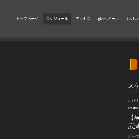
YouTub
トップページ
スケジュール
アクセス
gieeへメール
ス
2021-1
session
【
広瀬
オープ