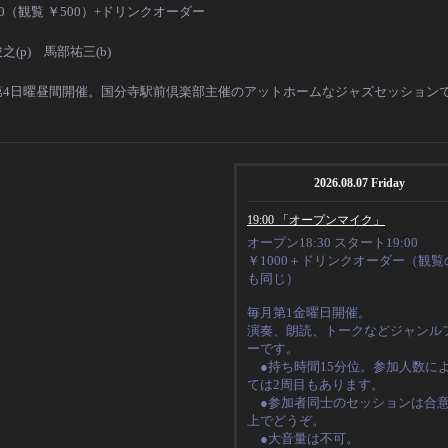
00（観覧 ￥500）+ドリンクオーダー
俊之
(p) 馬部祐三
(b)
第4日曜昼間開催。国分寺駅前倶楽部主催のアットホームなジャズセッション
2026.08.07 Friday
19:00 「オープンマイク」
オープン18:30 スタート19:00
￥1000＋ドリンクオーダー（観覧
も同じ）
毎月第1金曜日開催。
演奏、朗読、トークなど
ジャンル
ーです。
●持ち時間15分位。
参加人数に
ては2周目もあります。
●
参加者同士のセッションは合
上でどうぞ。
●大音量は不可。