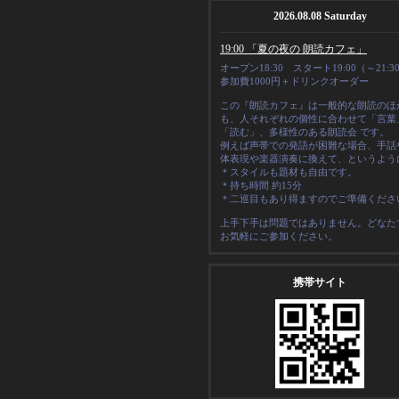
2026.08.08 Saturday
19:00 「夏の夜の 朗読カフェ」
オープン18:30 スタート19:00（～21:3
参加費1000円＋ドリンクオーダー
この『朗読カフェ』は一般的な朗読のほ
も、人それぞれの
個性
に合わせて「言葉
「読む」、多様性のある朗読会 です。
例えば声帯での発語が困難な場合、手話
体表現や楽器演奏に換えて、というよう
＊スタイルも題材も自由です。
＊
持ち時間 約15分
＊二巡目もあり得ますのでご準備くださ
上手下手は問題ではありません。どなた
お気軽にご参加ください。
携帯サイト