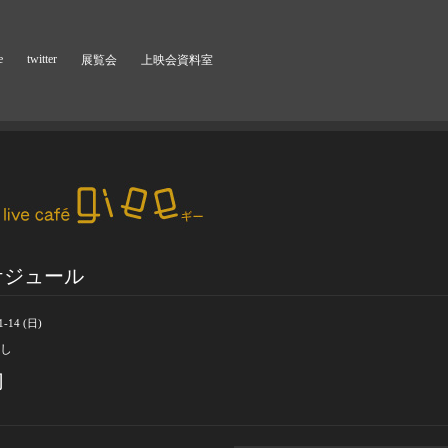
e
twitter
展覧会
上映会資料室
ケジュール
1-14 (日)
し
切