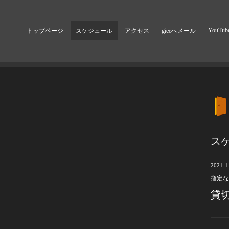
YouTub
トップページ
スケジュール
アクセス
gieeへメール
ス
2021-1
指定な
貸