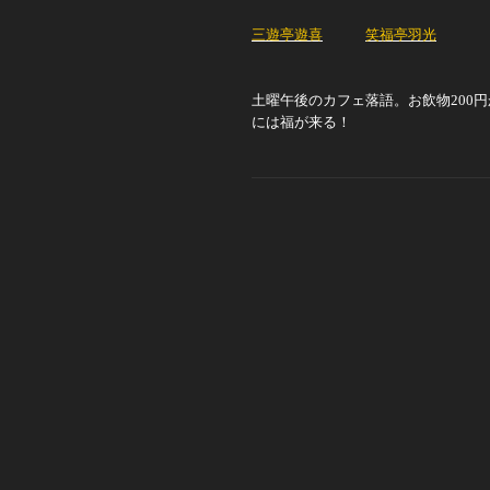
三遊亭遊喜
笑福亭羽光
土曜午後のカフェ落語。お飲物200
には福が来る！