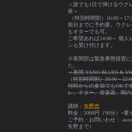
＜誰でも1日で弾けるウク
座＞
（特別時間割）
16:00～17:
前日までに予約要。ウクレ
もギターでも可。
ご希望あれば14:00～ 個
ンも受け付けます。
※夜間部は緊急事態措置に
た。
＜夜間 YANO BLUES & S
（
特別時間割）20:00～22:0
何時からの参加でもOKで
レ、ギター、管楽器、唄の
講師：
矢野忠
料金：2000円（90分）+
ご予約・お問いわせ：
aoz
矢野まで）