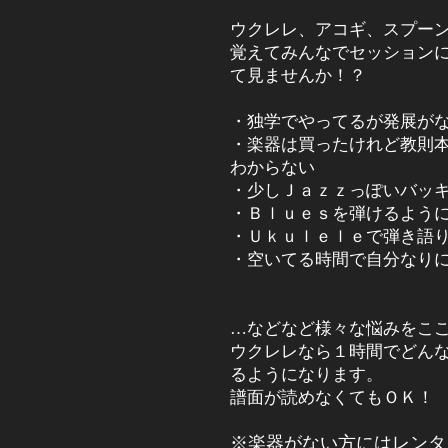
ウクレレ、アコギ、スプー
覚えてみんなでセッション
て見ませんか！？
・独学でやってるが発展が
・楽器は買ったけれど教則
わからない
・少しＪａｚｚっぽいバッ
・Ｂｌｕｅｓを弾けるよう
・Ｕｋｕｌｅｌｅで弾き語
・空いてる時間で自分なり
…などなど様々な悩みをここ
ウクレレなら１時間でどん
るようになります。
譜面が読めなくてもＯＫ！
※楽器がない方にはレンタ