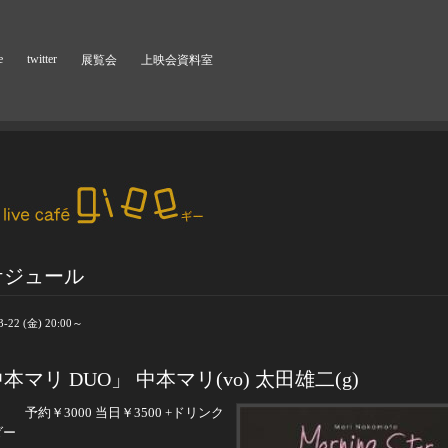
e
twitter
展覧会
上映会資料室
ケジュール
3-22 (金) 20:00～
本マリ DUO」 中本マリ(vo) 太田雄二(g)
予約￥
3000
当日￥
3500 +
ドリンク
ダー