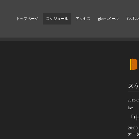
YouTub
トップページ
スケジュール
アクセス
gieeへメール
ス
2013-0
live
「中
20:00
オー