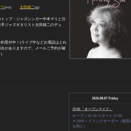
マリ
(vo)
太田雄二
(g)
のトップ・ジャズシンガー中本マリと注
若手ジャズギタリスト太田雄二のデュ
予約受付中！
(
ライブ中などお電話はとれ
場合がありますので、メールご予約が確
す
)
2026.08.07 Friday
19:00 「オープンマイク」
オープン18:30 スタート19:00
￥1000＋ドリンクオーダー（観覧
も同じ）