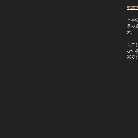
中本
日本
目の
オ。
※ご
ない
実で