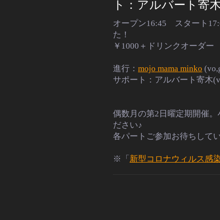
ト：アルバート寄木(vo
オープン
16:45
スタート
1
た！
￥
1000
＋ドリンクオーダー
進行：
mojo mama minko
(vo,
サポート：アルバート寄木
(
偶数月の第
2
日曜定期開催。
ださい♪
各パートご参加お待ちして
※「
新型コロナウィルス感