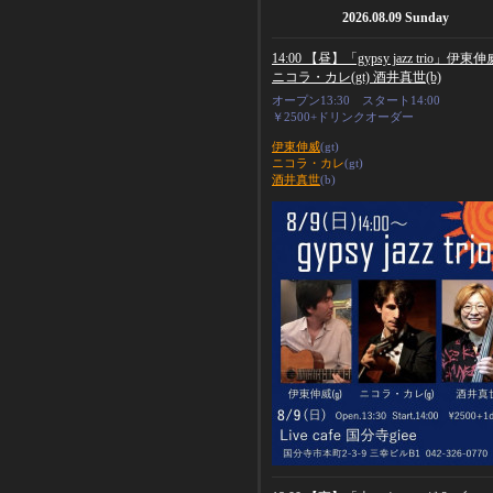
2026.08.09 Sunday
14:00 【昼】「gypsy jazz trio」伊東伸威
ニコラ・カレ(gt) 酒井真世(b)
オープン13:30 スタート14:00
￥2500+ドリンクオーダー
伊東伸威
(gt)
ニコラ・カレ
(gt)
酒井真世
(b)