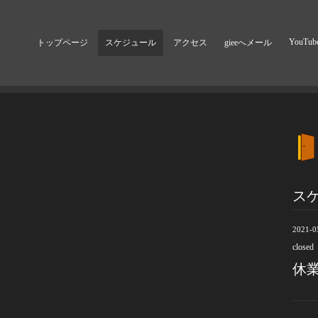
YouTub
トップページ
スケジュール
アクセス
gieeへメール
ス
2021-0
closed
休