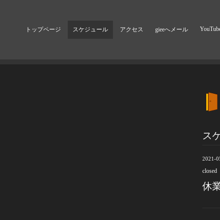
YouTub
トップページ
スケジュール
アクセス
gieeへメール
ス
2021-0
closed
休