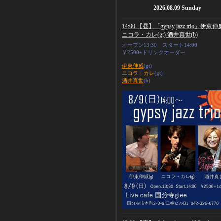
2026.08.09 Sunday
14:00 【昼】「gypsy jazz trio」伊東伸威
ニコラ・カレ(gt) 酒井真世(b)
オープン13:30 スタート14:00
￥2500+ドリンクオーダー
伊東伸威
(gt)
ニコラ・カレ
(gt)
酒井真世
(b)