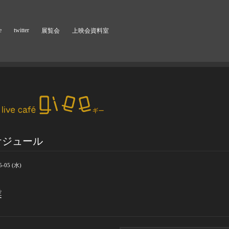
e
twitter
展覧会
上映会資料室
ケジュール
5-05 (水)
業