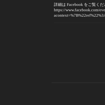
詳細は Facebook をご覧く
https://www.facebook.com/ev
acontext=%7B%22ref%22%