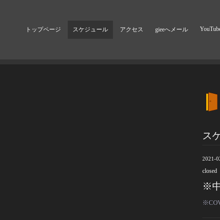
YouTub
トップページ
スケジュール
アクセス
gieeへメール
ス
2021-0
closed
※
※CO