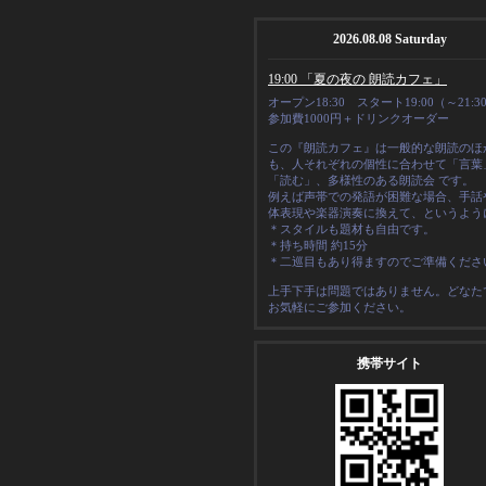
2026.08.08 Saturday
19:00 「夏の夜の 朗読カフェ」
オープン18:30 スタート19:00（～21:3
参加費1000円＋ドリンクオーダー
この『朗読カフェ』は一般的な朗読のほ
も、人それぞれの
個性
に合わせて「言葉
「読む」、多様性のある朗読会 です。
例えば声帯での発語が困難な場合、手話
体表現や楽器演奏に換えて、というよう
＊スタイルも題材も自由です。
＊
持ち時間 約15分
＊二巡目もあり得ますのでご準備くださ
上手下手は問題ではありません。どなた
お気軽にご参加ください。
携帯サイト